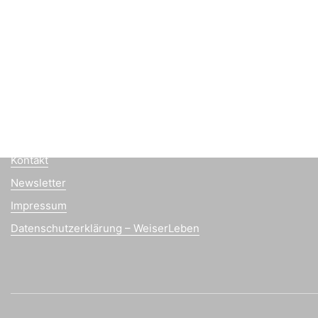
office@weiserleben.at
+43(0) 664 244 88 38
Wir schaffen Lebensräume, die die Außenwelt mit der In
verbinden. Das Persönliche steht stets im Vordergrund.
Kontakt
Newsletter
Impressum
Datenschutzerklärung – WeiserLeben