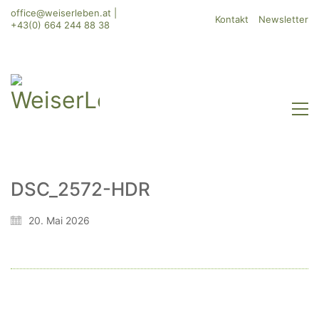
office@weiserleben.at
|
Kontakt
Newsletter
+43(0) 664 244 88 38
DSC_2572-HDR
WeiserLeben GmbH
20. Mai 2026
Bergheimerstraße 45
A-5020 Salzburg
office@weiserleben.at
+43(0) 664 244 88 38