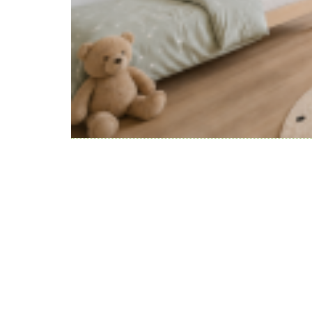
WeiserLeben GmbH
Bergheimerstraße 45
A-5020 Salzburg
office@weiserleben.at
+43(0) 664 244 88 38