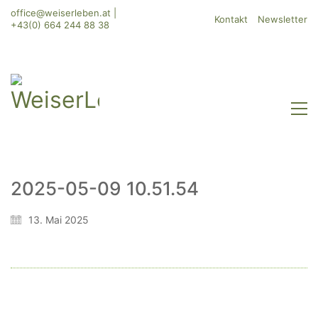
office@weiserleben.at
|
Kontakt
Newsletter
+43(0) 664 244 88 38
2025-05-09 10.51.54
WeiserLeben GmbH
13. Mai 2025
Bergheimerstraße 45
A-5020 Salzburg
office@weiserleben.at
+43(0) 664 244 88 38