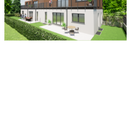
Wir schaffen Lebensräume, die die Außenwelt mit der
Innenwelt verbinden. Das Persönliche steht stets im
Vordergrund.
Kontakt
Newsletter
Impressum
Datenschutzerklärung – WeiserLeben
© Copyright WeiserLeben - A&M Weiser GmbH