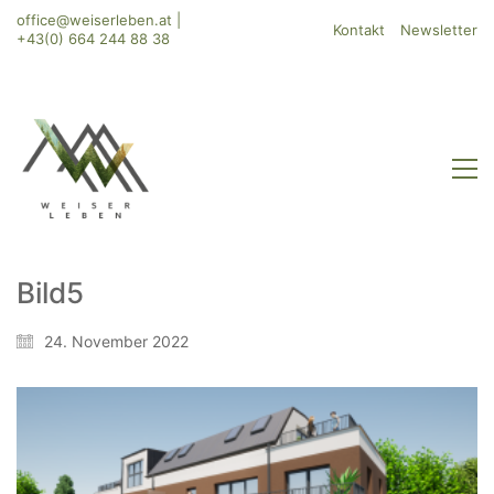
office@weiserleben.at
|
Kontakt
Newsletter
+43(0) 664 244 88 38
Bild5
WeiserLeben GmbH
24. November 2022
Bergheimerstraße 45
A-5020 Salzburg
office@weiserleben.at
+43(0) 664 244 88 38