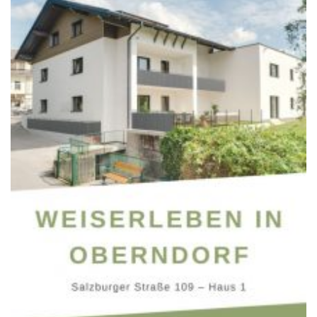
office@weiserleben.at
+43(0) 664 244 88 38
Wir schaffen Lebensräume, die die Außenwelt mit der
Innenwelt verbinden. Das Persönliche steht stets im
Vordergrund.
Kontakt
Newsletter
Impressum
Datenschutzerklärung – WeiserLeben