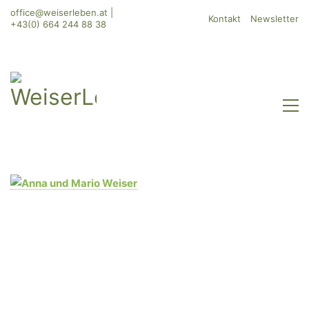
office@weiserleben.at
|
Kontakt
Newsletter
+43(0) 664 244 88 38
WeiserLeben GmbH
Bergheimerstraße 45
A-5020 Salzburg
office@weiserleben.at
+43(0) 664 244 88 38