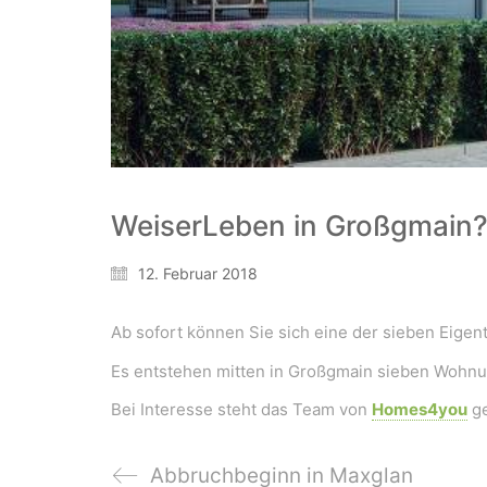
WeiserLeben in Großgmain
12. Februar 2018
Ab sofort können Sie sich eine der sieben Eige
Es entstehen mitten in Großgmain sieben Wohnun
Bei Interesse steht das Team von
Homes4you
ge
Abbruchbeginn in Maxglan