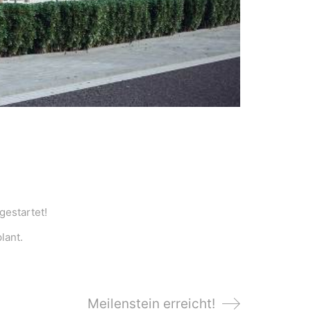
gestartet!
lant.
Meilenstein erreicht!