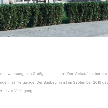
?
ntumswohnungen in Großgmain sichern. Der Verkauf hat bereits 
gen mit Tiefgarage. Der Baubeginn ist im September 2018 gep
rne zur Verfügung.