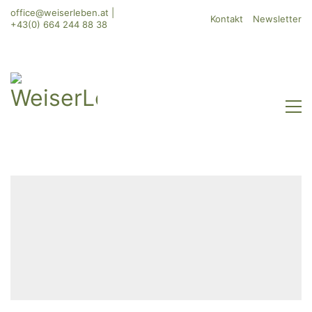
office@weiserleben.at
|
Kontakt
Newsletter
+43(0) 664 244 88 38
WeiserLeben GmbH
Bergheimerstraße 45
A-5020 Salzburg
office@weiserleben.at
+43(0) 664 244 88 38