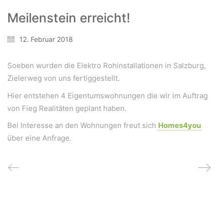
Meilenstein erreicht!
Wir schaffen Lebensräume, die die Außenwelt mit der
Innenwelt verbinden. Das Persönliche steht stets im
12. Februar 2018
Vordergrund.
Soeben wurden die Elektro Rohinstallationen in Salzburg,
Zielerweg von uns fertiggestellt.
Kontakt
Hier entstehen 4 Eigentumswohnungen die wir im Auftrag
Newsletter
von Fieg Realitäten geplant haben.
Impressum
Bei Interesse an den Wohnungen freut sich
Homes4you
Datenschutzerklärung – WeiserLeben
über eine Anfrage.
© Copyright WeiserLeben - A&M Weiser GmbH