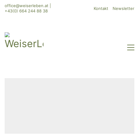
office@weiserleben.at
|
Kontakt
Newsletter
+43(0) 664 244 88 38
WeiserLeben GmbH
Bergheimerstraße 45
A-5020 Salzburg
office@weiserleben.at
+43(0) 664 244 88 38