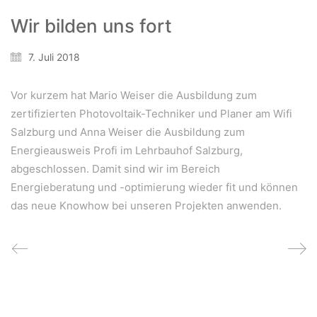
Wir bilden uns fort
Wir schaffen Lebensräume, die die Außenwelt mit der
Innenwelt verbinden. Das Persönliche steht stets im
7. Juli 2018
Vordergrund.
Vor kurzem hat Mario Weiser die Ausbildung zum
zertifizierten Photovoltaik-Techniker und Planer am Wifi
Kontakt
Salzburg und Anna Weiser die Ausbildung zum
Newsletter
Energieausweis Profi im Lehrbauhof Salzburg,
Impressum
abgeschlossen. Damit sind wir im Bereich
Energieberatung und -optimierung wieder fit und können
Datenschutzerklärung – WeiserLeben
das neue Knowhow bei unseren Projekten anwenden.
© Copyright WeiserLeben - A&M Weiser GmbH