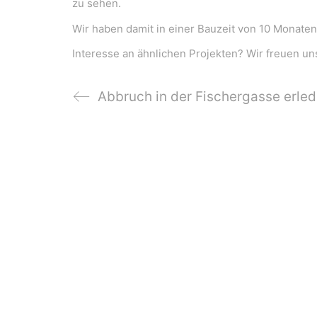
zu sehen.
Wir haben damit in einer Bauzeit von 10 Monaten 
Interesse an ähnlichen Projekten? Wir freuen un
Abbruch in der Fischergasse erled
WeiserLeben GmbH
Bergheimerstraße 45
A-5020 Salzburg
office@weiserleben.at
+43(0) 664 244 88 38