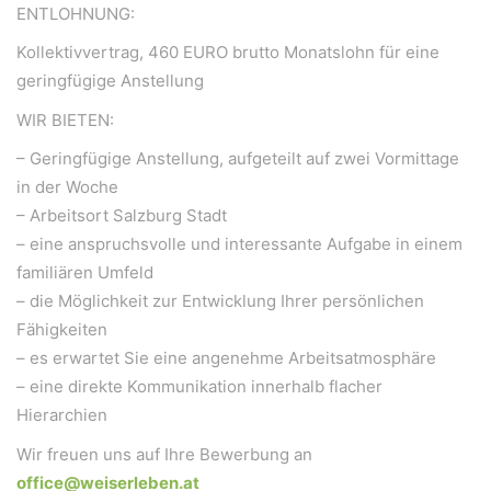
A-5020 Salzburg
ENTLOHNUNG:
office@weiserleben.at
Kollektivvertrag, 460 EURO brutto Monatslohn für eine
+43(0) 664 244 88 38
geringfügige Anstellung
WIR BIETEN:
– Geringfügige Anstellung, aufgeteilt auf zwei Vormittage
Wir schaffen Lebensräume, die die Außenwelt mit der
in der Woche
Innenwelt verbinden. Das Persönliche steht stets im
– Arbeitsort Salzburg Stadt
Vordergrund.
– eine anspruchsvolle und interessante Aufgabe in einem
familiären Umfeld
Kontakt
– die Möglichkeit zur Entwicklung Ihrer persönlichen
Fähigkeiten
Newsletter
– es erwartet Sie eine angenehme Arbeitsatmosphäre
Impressum
– eine direkte Kommunikation innerhalb flacher
Datenschutzerklärung – WeiserLeben
Hierarchien
Wir freuen uns auf Ihre Bewerbung an
office@weiserleben.at