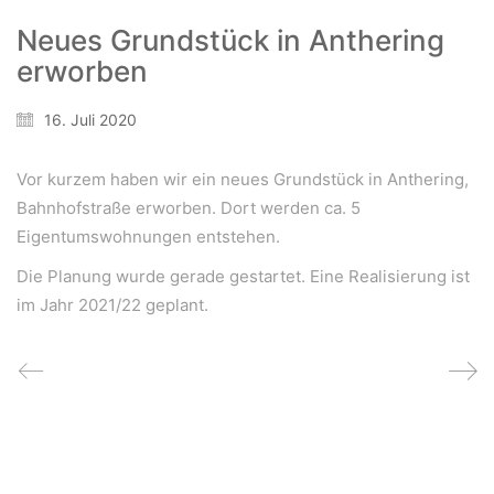
Neues Grundstück in Anthering
erworben
Wir schaffen Lebensräume, die die Außenwelt mit der
Innenwelt verbinden. Das Persönliche steht stets im
Vordergrund.
16. Juli 2020
Vor kurzem haben wir ein neues Grundstück in Anthering,
Kontakt
Bahnhofstraße erworben. Dort werden ca. 5
Newsletter
Eigentumswohnungen entstehen.
Impressum
Die Planung wurde gerade gestartet. Eine Realisierung ist
Datenschutzerklärung – WeiserLeben
im Jahr 2021/22 geplant.
© Copyright WeiserLeben - A&M Weiser GmbH