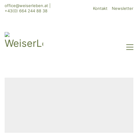
office@weiserleben.at
|
Kontakt
Newsletter
+43(0) 664 244 88 38
WeiserLeben GmbH
Bergheimerstraße 45
A-5020 Salzburg
office@weiserleben.at
+43(0) 664 244 88 38