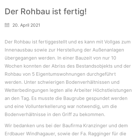
Der Rohbau ist fertig!
20. April 2021
Der Rohbau ist fertiggestellt und es kann mit Vollgas zum
WeiserLeben GmbH
Innenausbau sowie zur Herstellung der Außenanlagen
Bergheimerstraße 45
übergegangen werden. In einer Bauzeit von nur 10
A-5020 Salzburg
Wochen konnten der Abriss des Bestandsobjekts und der
office@weiserleben.at
Rohbau von 5 Eigentumswohnungen durchgeführt
+43(0) 664 244 88 38
werden. Unter schwierigen Bodenverhältnissen und
Wetterbedingungen legten alle Arbeiter Höchstleistungen
an den Tag. Es musste die Baugrube gespundet werden
und eine Vollunterkellerung war notwendig, um die
Wir schaffen Lebensräume, die die Außenwelt mit der
Bodenverhältnisse in den Griff zu bekommen.
Innenwelt verbinden. Das Persönliche steht stets im
Vordergrund.
Wir bedanken uns bei der Baufirma Kranzinger und dem
Erdbauer Windhagauer, sowie der Fa. Ragginger für die