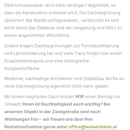
Bergheimerstraße 45
Überschusswasser wird stark verzögert abgeleitet, so
A-5020 Salzburg
dass die Kanalisation entlastet wird. Die Dachbegrünung
office@weiserleben.at
speichert das Niederschlagswasser, verdunstet es und
+43(0) 664 244 88 38
kühlt damit das Gebäude und die Umgebung und führt zu
einem angenehmen Wohnklima.
Zudem tragen Dachbegrünungen zur Feinstaubfilterung
Wir schaffen Lebensräume, die die Außenwelt mit der
und Lärmminderung bei und viele Tiere finden hier einen
Innenwelt verbinden. Das Persönliche steht stets im
Ersatzlebensraums und eine ökologische
Vordergrund.
Ausgleichsfläche.
Moderne, nachhaltige Architektur und Städtebau dürfte es
Kontakt
ohne Dachbegrünung eigentlich nicht mehr geben.
Newsletter
Mit einem begrünten Dach leisten
WIR
einen Beitrag zur
Umwelt!
Ihnen ist Nachhaltigkeit auch wichtig? Bei
Impressum
unserem Objekt in der Zweigstraße sind noch
Datenschutzerklärung – WeiserLeben
Wohnungen frei – wir freuen uns über Ihre
Kontaktaufnahme gerne unter
office@weiserleben.at