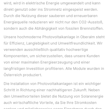
wird, wird in elektrische Energie umgewandelt und kann
direkt genutzt oder ins Stromnetz eingespeist werden.
Durch die Nutzung dieser sauberen und erneuerbaren
Energiequelle reduzieren wir nicht nur den CO2-Ausstoß,
sondern auch die Abhängigkeit von fossilen Brennstoffen.
Unsere hochmoderne Photovoltaikanlage in Oberalm steht
für Effizienz, Langlebigkeit und Umweltfreundlichkeit. Wir
verwenden ausschließlich qualitativ hochwertige
Komponenten, um sicherzustellen, dass unsere Kunden
von einer maximalen Energieerzeugung und einer
WeiserLeben GmbH
langfristigen Investition profitieren. Alle Module wurden in
Bergheimerstraße 45
Österreich produziert.
A-5020 Salzburg
Die Installation von Photovoltaikanlagen ist ein wichtiger
office@weiserleben.at
Schritt in Richtung einer nachhaltigeren Zukunft. Neben
+43(0) 664 244 88 38
den Umweltvorteilen bietet die Nutzung von Solarenergie
auch wirtschaftliche Vorteile, da Sie Ihre Stromkosten
senken und möglicherweise sogar Einnahmen durch den