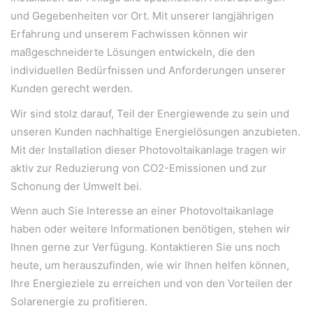
Bergheimerstraße 45
und Gegebenheiten vor Ort. Mit unserer langjährigen
A-5020 Salzburg
Erfahrung und unserem Fachwissen können wir
office@weiserleben.at
maßgeschneiderte Lösungen entwickeln, die den
+43(0) 664 244 88 38
individuellen Bedürfnissen und Anforderungen unserer
Kunden gerecht werden.
Wir sind stolz darauf, Teil der Energiewende zu sein und
Wir schaffen Lebensräume, die die Außenwelt mit der
unseren Kunden nachhaltige Energielösungen anzubieten.
Innenwelt verbinden. Das Persönliche steht stets im
Mit der Installation dieser Photovoltaikanlage tragen wir
Vordergrund.
aktiv zur Reduzierung von CO2-Emissionen und zur
Schonung der Umwelt bei.
Kontakt
Wenn auch Sie Interesse an einer Photovoltaikanlage
haben oder weitere Informationen benötigen, stehen wir
Newsletter
Ihnen gerne zur Verfügung. Kontaktieren Sie uns noch
Impressum
heute, um herauszufinden, wie wir Ihnen helfen können,
Datenschutzerklärung – WeiserLeben
Ihre Energieziele zu erreichen und von den Vorteilen der
Solarenergie zu profitieren.