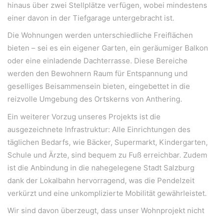
hinaus über zwei Stellplätze verfügen, wobei mindestens
einer davon in der Tiefgarage untergebracht ist.
Die Wohnungen werden unterschiedliche Freiflächen
bieten – sei es ein eigener Garten, ein geräumiger Balkon
oder eine einladende Dachterrasse. Diese Bereiche
werden den Bewohnern Raum für Entspannung und
WeiserLeben GmbH
geselliges Beisammensein bieten, eingebettet in die
Bergheimerstraße 45
reizvolle Umgebung des Ortskerns von Anthering.
A-5020 Salzburg
Ein weiterer Vorzug unseres Projekts ist die
office@weiserleben.at
ausgezeichnete Infrastruktur: Alle Einrichtungen des
+43(0) 664 244 88 38
täglichen Bedarfs, wie Bäcker, Supermarkt, Kindergarten,
Schule und Ärzte, sind bequem zu Fuß erreichbar. Zudem
ist die Anbindung in die nahegelegene Stadt Salzburg
Wir schaffen Lebensräume, die die Außenwelt mit der
dank der Lokalbahn hervorragend, was die Pendelzeit
Innenwelt verbinden. Das Persönliche steht stets im
verkürzt und eine unkomplizierte Mobilität gewährleistet.
Vordergrund.
Wir sind davon überzeugt, dass unser Wohnprojekt nicht