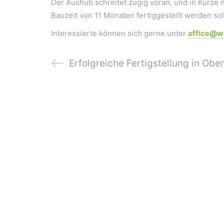
Der Aushub schreitet zügig voran, und in Kürze 
Bauzeit von 11 Monaten fertiggestellt werden sol
Interessierte können sich gerne unter
office@we
Erfolgreiche Fertigstellung in Obe
WeiserLeben GmbH
Bergheimerstraße 45
A-5020 Salzburg