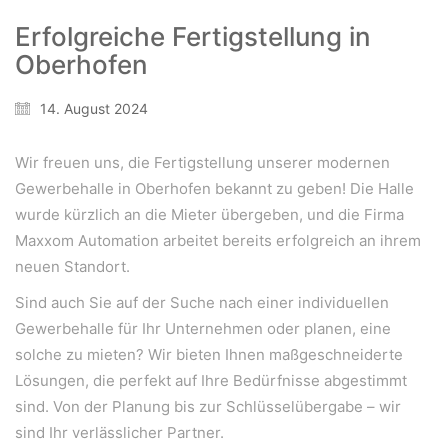
Erfolgreiche Fertigstellung in
Oberhofen
14. August 2024
WeiserLeben GmbH
Bergheimerstraße 45
Wir freuen uns, die Fertigstellung unserer modernen
A-5020 Salzburg
Gewerbehalle in Oberhofen bekannt zu geben! Die Halle
office@weiserleben.at
wurde kürzlich an die Mieter übergeben, und die Firma
+43(0) 664 244 88 38
Maxxom Automation arbeitet bereits erfolgreich an ihrem
neuen Standort.
Sind auch Sie auf der Suche nach einer individuellen
Wir schaffen Lebensräume, die die Außenwelt mit der
Gewerbehalle für Ihr Unternehmen oder planen, eine
Innenwelt verbinden. Das Persönliche steht stets im
solche zu mieten? Wir bieten Ihnen maßgeschneiderte
Vordergrund.
Lösungen, die perfekt auf Ihre Bedürfnisse abgestimmt
sind. Von der Planung bis zur Schlüsselübergabe – wir
sind Ihr verlässlicher Partner.
Kontakt