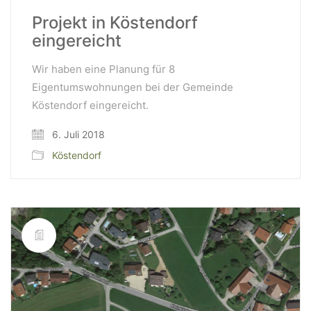
Projekt in Köstendorf
eingereicht
Wir haben eine Planung für 8
Eigentumswohnungen bei der Gemeinde
Köstendorf eingereicht.
6. Juli 2018
Köstendorf
WeiserLeben GmbH
Bergheimerstraße 45
A-5020 Salzburg
office@weiserleben.at
+43(0) 664 244 88 38