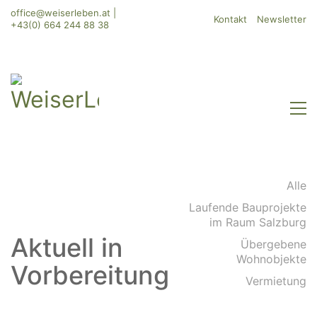
office@weiserleben.at
|
Kontakt
Newsletter
+43(0) 664 244 88 38
Alle
Laufende Bauprojekte
WeiserLeben GmbH
im Raum Salzburg
Aktuell in
Bergheimerstraße 45
Übergebene
A-5020 Salzburg
Wohnobjekte
Vorbereitung
office@weiserleben.at
Vermietung
+43(0) 664 244 88 38