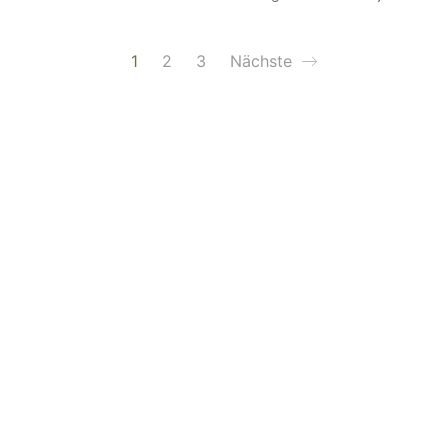
1
2
3
Nächste
mit der Innenwelt verbinden. Das Persönliche steht stets 