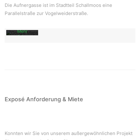
akzeptieren
Die Aufnergasse ist im Stadtteil Schallmoos eine
Sie die
Parallelstraße zur Vogelweiderstraße.
Datenschutzerklärung
von
Google.
Mehr
erfahren
Karte
laden
Google
Maps immer
entsperren
Exposé Anforderung & Miete
Konnten wir Sie von unserem außergewöhnlichen Projekt