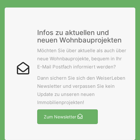
Infos zu aktuellen und
WeiserLeben GmbH
neuen Wohnbauprojekten
Bergheimerstraße 45
Möchten Sie über aktuelle als auch über
A-5020 Salzburg
neue Wohnbauprojekte, bequem in Ihr
office@weiserleben.at
E-Mail Postfach informiert werden?
+43(0) 664 244 88 38
Dann sichern Sie sich den WeiserLeben
Newsletter und verpassen Sie kein
Update zu unseren neuen
Wir schaffen Lebensräume, die die Außenwelt mit der
Immobilienprojekten!
Innenwelt verbinden. Das Persönliche steht stets im
Vordergrund.
Zum Newsletter
Kontakt