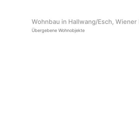
Wohnbau in Hallwang/Esch, Wiener
Übergebene Wohnobjekte
WeiserLeben GmbH
Bergheimerstraße 45
A-5020 Salzburg
office@weiserleben.at
+43(0) 664 244 88 38