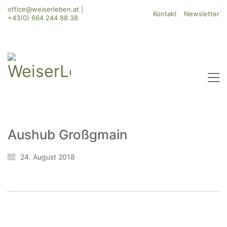
office@weiserleben.at
|
Kontakt
Newsletter
+43(0) 664 244 88 38
Aushub Großgmain
WeiserLeben GmbH
24. August 2018
Bergheimerstraße 45
A-5020 Salzburg
office@weiserleben.at
+43(0) 664 244 88 38