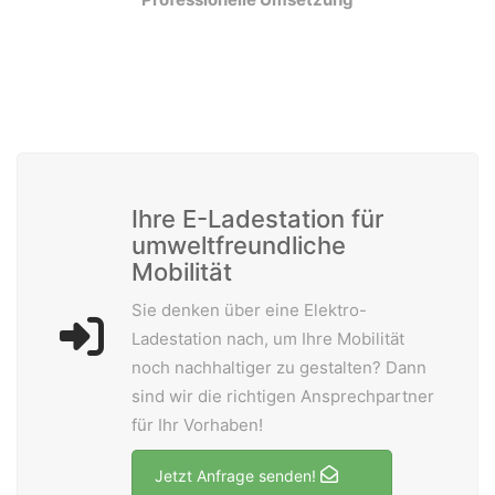
A-5020 Salzburg
office@weiserleben.at
+43(0) 664 244 88 38
Wir schaffen Lebensräume, die die Außenwelt mit der
Innenwelt verbinden. Das Persönliche steht stets im
Vordergrund.
Ihre E-Ladestation für
umweltfreundliche
Mobilität
Kontakt
Sie denken über eine Elektro-
Newsletter
Ladestation nach, um Ihre Mobilität
Impressum
noch nachhaltiger zu gestalten? Dann
sind wir die richtigen Ansprechpartner
Datenschutzerklärung – WeiserLeben
für Ihr Vorhaben!
Jetzt Anfrage senden!