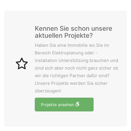
Wir schaffen Lebensräume, die die Außenwelt mit der
Kennen Sie schon unsere
Innenwelt verbinden. Das Persönliche steht stets im
aktuellen Projekte?
Vordergrund.
Haben Sie eine Immobilie wo Sie im
Bereich Elektroplanung oder -
Kontakt
installation Unterstützung brauchen und
Newsletter
sind sich aber noch nicht ganz sicher ob
Impressum
wir die richtigen Partner dafür sind?
Unsere Projekte werden Sie sicher
Datenschutzerklärung – WeiserLeben
überzeugen!
Projekte ansehen
© Copyright WeiserLeben - A&M Weiser GmbH