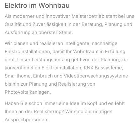
Elektro im Wohnbau
Als moderner und innovativer Meisterbetrieb steht bei uns
Qualität und Zuverlässigkeit in der Beratung, Planung und
Ausführung an oberster Stelle.
Wir planen und realisieren intelligente, nachhaltige
Elektroinstallationen, damit Ihr Wohntraum in Erfüllung
geht. Unser Leistungsumfang geht von der Planung, zur
konventionellen Elektroinstallation, KNX Bussysteme,
Smarthome, Einbruch und Videoüberwachungssysteme
bis hin zur Planung und Realisierung von
Photovoltaikanlagen.
WeiserLeben GmbH
Haben Sie schon immer eine Idee im Kopf und es fehlt
Ihnen an der Realisierung? Wir sind die richtigen
Bergheimerstraße 45
A-5020 Salzburg
Ansprechpersonen.
office@weiserleben.at
+43(0) 664 244 88 38