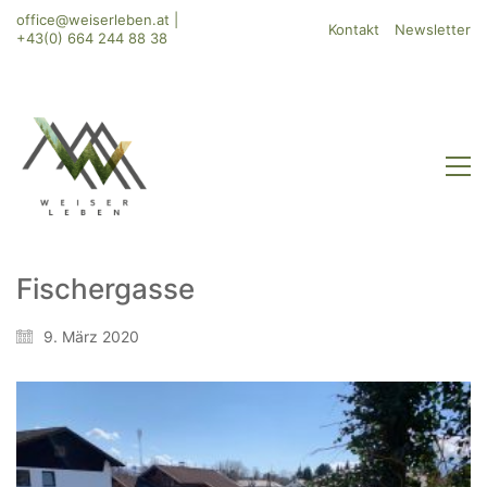
office@weiserleben.at
|
Kontakt
Newsletter
+43(0) 664 244 88 38
Fischergasse
WeiserLeben GmbH
9. März 2020
Bergheimerstraße 45
A-5020 Salzburg
office@weiserleben.at
+43(0) 664 244 88 38