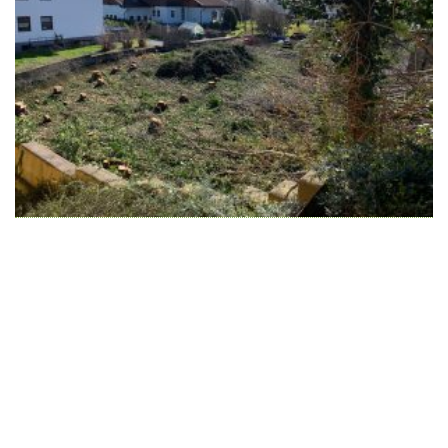
Wir schaffen Lebensräume, die die Außenwelt mit der
Innenwelt verbinden. Das Persönliche steht stets im
Vordergrund.
Kontakt
Newsletter
Impressum
Datenschutzerklärung – WeiserLeben
© Copyright WeiserLeben - A&M Weiser GmbH