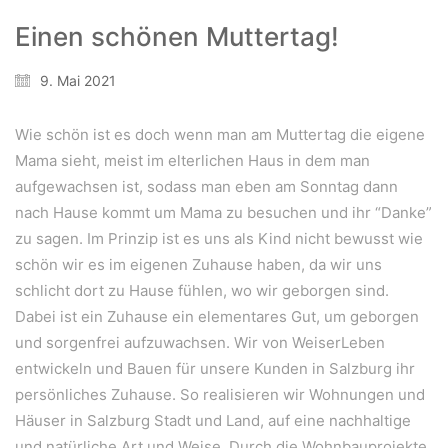
Einen schönen Muttertag!
9. Mai 2021
Wie schön ist es doch wenn man am Muttertag die eigene
Mama sieht, meist im elterlichen Haus in dem man
aufgewachsen ist, sodass man eben am Sonntag dann
nach Hause kommt um Mama zu besuchen und ihr “Danke”
zu sagen. Im Prinzip ist es uns als Kind nicht bewusst wie
schön wir es im eigenen Zuhause haben, da wir uns
WeiserLeben GmbH
schlicht dort zu Hause fühlen, wo wir geborgen sind.
Bergheimerstraße 45
Dabei ist ein Zuhause ein elementares Gut, um geborgen
A-5020 Salzburg
und sorgenfrei aufzuwachsen. Wir von WeiserLeben
office@weiserleben.at
entwickeln und Bauen für unsere Kunden in Salzburg ihr
+43(0) 664 244 88 38
persönliches Zuhause. So realisieren wir Wohnungen und
Häuser in Salzburg Stadt und Land, auf eine nachhaltige
und natürliche Art und Weise. Durch die Wohnbauprojekte