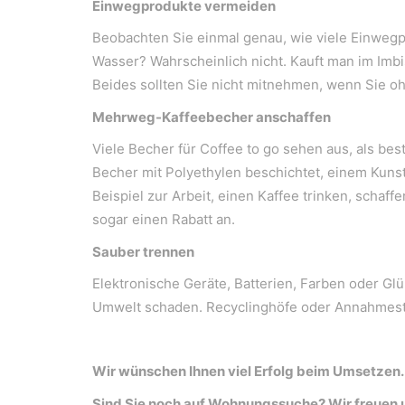
Einwegprodukte vermeiden
WeiserLeben GmbH
Bergheimerstraße 45
Beobachten Sie einmal genau, wie viele Einwegpr
A-5020 Salzburg
Wasser? Wahrscheinlich nicht. Kauft man im Imbi
office@weiserleben.at
Beides sollten Sie nicht mitnehmen, wenn Sie o
+43(0) 664 244 88 38
Mehrweg-Kaffeebecher anschaffen
Viele Becher für Coffee to go sehen aus, als be
Becher mit Polyethylen beschichtet, einem Kunst
Wir schaffen Lebensräume, die die Außenwelt 
Beispiel zur Arbeit, einen Kaffee trinken, schaf
sogar einen Rabatt an.
Sauber trennen
Kontakt
Newsletter
Elektronische Geräte, Batterien, Farben oder Gl
Umwelt schaden. Recyclinghöfe oder Annahmestel
Impressum
Datenschutzerklärung – WeiserLeben
Wir wünschen Ihnen viel Erfolg beim Umsetzen.
Sind Sie noch auf Wohnungssuche? Wir freuen 