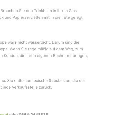
? Brauchen Sie den Trinkhalm in Ihrem Glas
 und Papierservietten mit in die Tüte gelegt.
appe wäre nicht wasserdicht. Darum sind die
t Pappe. Wenn Sie regelmäßig auf dem Weg, zum
im Vordergrund.
ten Kunden, die ihren eigenen Becher mitbringen,
ne. Sie enthalten toxische Substanzen, die der
 jede Verkaufsstelle zurück.
en.at
oder 0664/2448838.