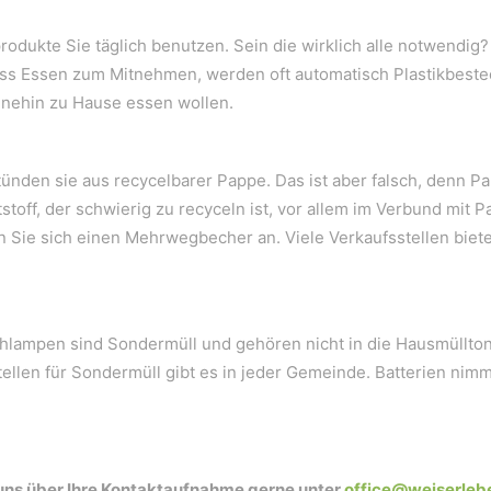
odukte Sie täglich benutzen. Sein die wirklich alle notwendig
ss Essen zum Mitnehmen, werden oft automatisch Plastikbesteck
hnehin zu Hause essen wollen.
stünden sie aus recycelbarer Pappe. Das ist aber falsch, denn P
stoff, der schwierig zu recyceln ist, vor allem im Verbund mi
mit der Innenwelt verbinden. Das Persönliche steht stets 
fen Sie sich einen Mehrwegbecher an. Viele Verkaufsstellen bie
ühlampen sind Sondermüll und gehören nicht in die Hausmüllton
len für Sondermüll gibt es in jeder Gemeinde. Batterien nimmt
uns über Ihre Kontaktaufnahme gerne unter
office@weiserleb