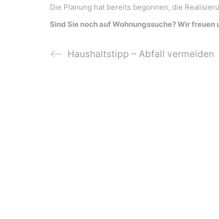
Die Planung hat bereits begonnen, die Realisier
Sind Sie noch auf Wohnungssuche? Wir freuen 
Haushaltstipp – Abfall vermeiden
WeiserLeben GmbH
Bergheimerstraße 45
A-5020 Salzburg
office@weiserleben.at
+43(0) 664 244 88 38