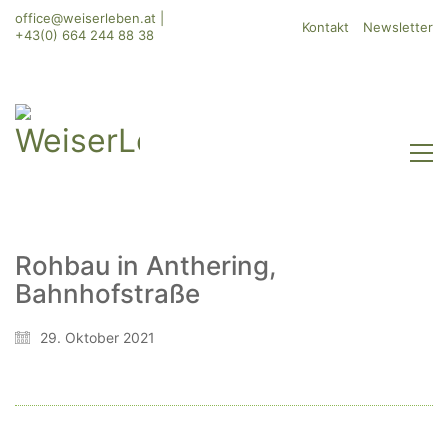
office@weiserleben.at
|
Kontakt
Newsletter
+43(0) 664 244 88 38
Rohbau in Anthering,
Bahnhofstraße
WeiserLeben GmbH
Bergheimerstraße 45
29. Oktober 2021
A-5020 Salzburg
office@weiserleben.at
+43(0) 664 244 88 38