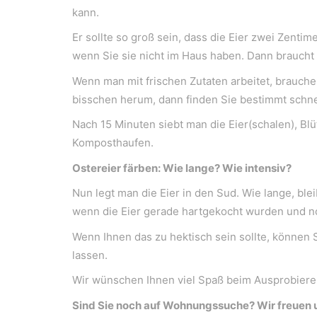
kann.
Bergheimerstraße 45
A-5020 Salzburg
Er sollte so groß sein, dass die Eier zwei Zenti
office@weiserleben.at
wenn Sie sie nicht im Haus haben. Dann braucht
+43(0) 664 244 88 38
Wenn man mit frischen Zutaten arbeitet, brauchen
bisschen herum, dann finden Sie bestimmt schnell
Nach 15 Minuten siebt man die Eier(schalen), Bl
Wir schaffen Lebensräume, die die Außenwelt 
Komposthaufen.
Ostereier färben: Wie lange? Wie intensiv?
Kontakt
Nun legt man die Eier in den Sud. Wie lange, bl
Newsletter
wenn die Eier gerade hartgekocht wurden und n
Impressum
Wenn Ihnen das zu hektisch sein sollte, können 
lassen.
Datenschutzerklärung – WeiserLeben
Wir wünschen Ihnen viel Spaß beim Ausprobieren
Sind Sie noch auf Wohnungssuche? Wir freuen 