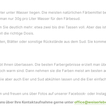
meter unter Wasser liegen. Die meisten natürlichen Färbemittel
 man nur 30g pro Liter Wasser für den Färbesud.
 Sie deutlich mehr: etwa zwei bis drei Tassen voll. Aber das is
 die richtige Dosis.
üten, Blätter oder sonstige Rückstände aus dem Sud. Sie komme
mit der Innenwelt verbinden. Das Persönliche steht stets 
eibt Ihnen überlassen. Die besten Farbergebnisse erzielt man ü
och warm sind. Dann nehmen sie die Farben meist am besten a
Sie aber auch Eier und Sud abkühlen lassen und die Eier einfa
 und freuen uns über Fotos auf unserer Facebook- oder Insta
uns über Ihre Kontaktaufnahme gerne unter
office@weiserleb