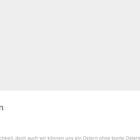
n
chkeit, doch auch wir können uns ein Ostern ohne bunte Osterei