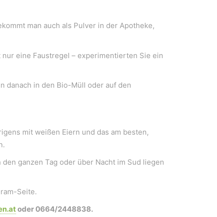
 bekommt man auch als Pulver in der Apotheke,
t nur eine Faustregel – experimentierten Sie ein
n danach in den Bio-Müll oder auf den
im Vordergrund.
brigens mit weißen Eiern und das am besten,
n.
ch den ganzen Tag oder über Nacht im Sud liegen
gram-Seite.
en.at
oder 0664/2448838.