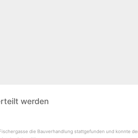
mit der Innenwelt verbinden. Das Persönliche steht stets 
rteilt werden
, Fischergasse die Bauverhandlung stattgefunden und konnte de