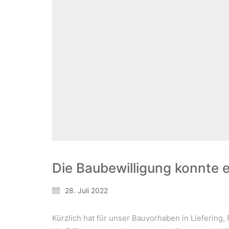
WeiserLeben GmbH
Bergheimerstraße 45
A-5020 Salzburg
office@weiserleben.at
+43(0) 664 244 88 38
Wir schaffen Lebensräume, die die Außenwelt 
Die Baubewilligung konnte e
Kontakt
28. Juli 2022
Newsletter
Impressum
Kürzlich hat für unser Bauvorhaben in Liefering