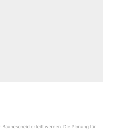
im Vordergrund.
r Baubescheid erteilt werden. Die Planung für