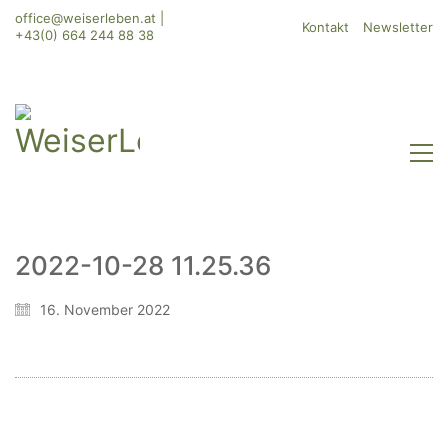
office@weiserleben.at
|
Kontakt
Newsletter
+43(0) 664 244 88 38
2022-10-28 11.25.36
WeiserLeben GmbH
16. November 2022
Bergheimerstraße 45
A-5020 Salzburg
office@weiserleben.at
+43(0) 664 244 88 38