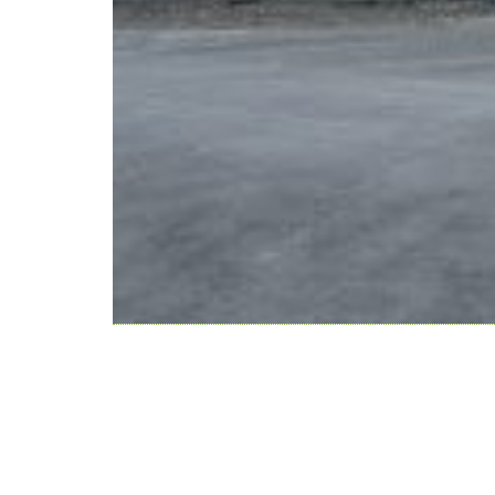
WeiserLeben GmbH