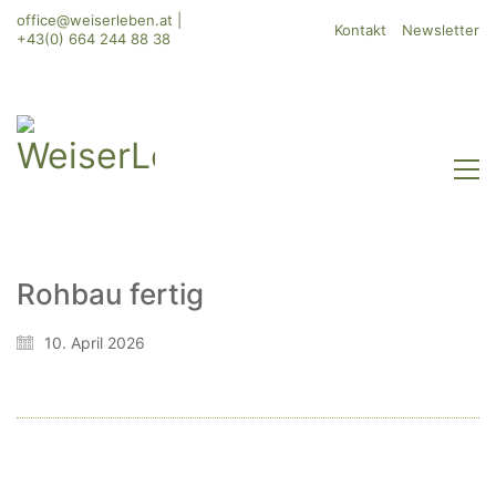
office@weiserleben.at
|
Kontakt
Newsletter
+43(0) 664 244 88 38
Rohbau fertig
WeiserLeben GmbH
10. April 2026
Bergheimerstraße 45
A-5020 Salzburg
office@weiserleben.at
+43(0) 664 244 88 38