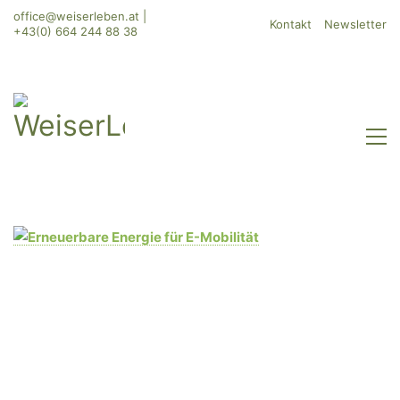
office@weiserleben.at
|
Kontakt
Newsletter
+43(0) 664 244 88 38
WeiserLeben GmbH
Bergheimerstraße 45
A-5020 Salzburg
office@weiserleben.at
+43(0) 664 244 88 38