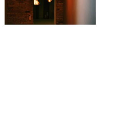
Wir schaffen Lebensräume, die die Außenwelt mit der
Innenwelt verbinden. Das Persönliche steht stets im
Vordergrund.
Kontakt
Newsletter
Impressum
Datenschutzerklärung – WeiserLeben
© Copyright WeiserLeben - A&M Weiser GmbH