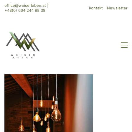
office@weiserleben.at
|
Kontakt
Newsletter
+43(0) 664 244 88 38
WeiserLeben GmbH
Bergheimerstraße 45
A-5020 Salzburg
office@weiserleben.at
+43(0) 664 244 88 38