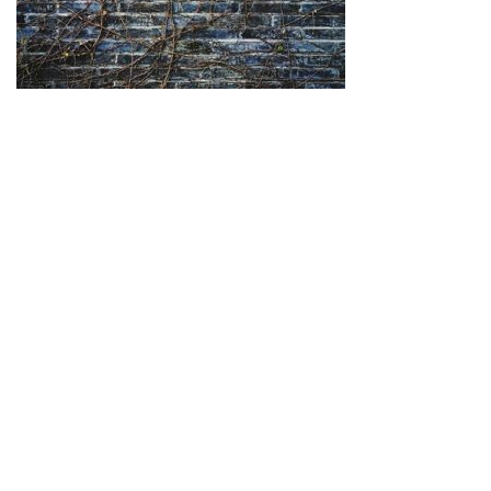
Wir schaffen Lebensräume, die die Außenwelt mit der
Innenwelt verbinden. Das Persönliche steht stets im
Vordergrund.
Kontakt
Newsletter
Impressum
Datenschutzerklärung – WeiserLeben
© Copyright WeiserLeben - A&M Weiser GmbH