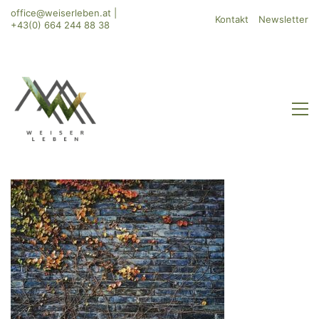
office@weiserleben.at
|
Kontakt
Newsletter
+43(0) 664 244 88 38
WeiserLeben GmbH
Bergheimerstraße 45
A-5020 Salzburg
office@weiserleben.at
+43(0) 664 244 88 38