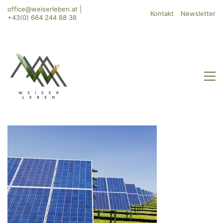
office@weiserleben.at
|
Kontakt
Newsletter
+43(0) 664 244 88 38
WeiserLeben GmbH
Bergheimerstraße 45
A-5020 Salzburg
office@weiserleben.at
+43(0) 664 244 88 38