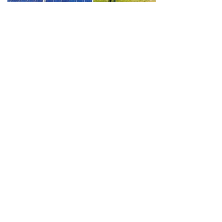
Wir schaffen Lebensräume, die die Außenwelt mit der
Innenwelt verbinden. Das Persönliche steht stets im
Vordergrund.
Kontakt
Newsletter
Impressum
Datenschutzerklärung – WeiserLeben
© Copyright WeiserLeben - A&M Weiser GmbH