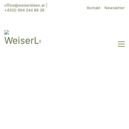
office@weiserleben.at
|
Kontakt
Newsletter
+43(0) 664 244 88 38
WeiserLeben GmbH
Bergheimerstraße 45
A-5020 Salzburg
office@weiserleben.at
+43(0) 664 244 88 38