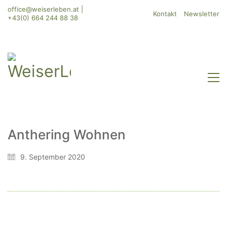
office@weiserleben.at
|
Kontakt
Newsletter
+43(0) 664 244 88 38
Anthering Wohnen
WeiserLeben GmbH
9. September 2020
Bergheimerstraße 45
A-5020 Salzburg
office@weiserleben.at
+43(0) 664 244 88 38