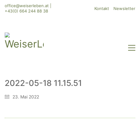
office@weiserleben.at
|
Kontakt
Newsletter
+43(0) 664 244 88 38
2022-05-18 11.15.51
WeiserLeben GmbH
23. Mai 2022
Bergheimerstraße 45
A-5020 Salzburg
office@weiserleben.at
+43(0) 664 244 88 38