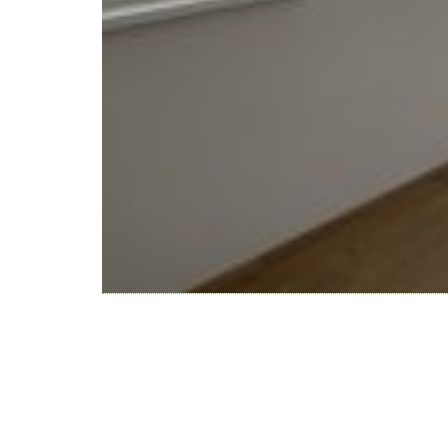
WeiserLeben GmbH