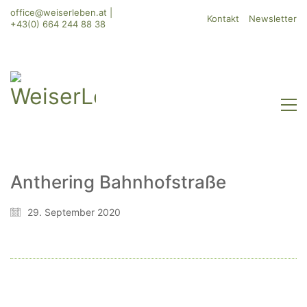
office@weiserleben.at
|
Kontakt
Newsletter
+43(0) 664 244 88 38
Anthering Bahnhofstraße
WeiserLeben GmbH
29. September 2020
Bergheimerstraße 45
A-5020 Salzburg
office@weiserleben.at
+43(0) 664 244 88 38