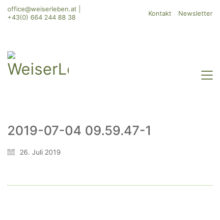
office@weiserleben.at
|
Kontakt
Newsletter
+43(0) 664 244 88 38
2019-07-04 09.59.47-1
WeiserLeben GmbH
26. Juli 2019
Bergheimerstraße 45
A-5020 Salzburg
office@weiserleben.at
+43(0) 664 244 88 38