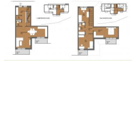
Wir schaffen Lebensräume, die die Außenwelt mit der
Innenwelt verbinden. Das Persönliche steht stets im
Vordergrund.
Kontakt
Newsletter
Impressum
Datenschutzerklärung – WeiserLeben
© Copyright WeiserLeben - A&M Weiser GmbH