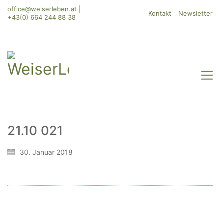
office@weiserleben.at
|
Kontakt
Newsletter
+43(0) 664 244 88 38
21.10 021
WeiserLeben GmbH
30. Januar 2018
Bergheimerstraße 45
A-5020 Salzburg
office@weiserleben.at
+43(0) 664 244 88 38